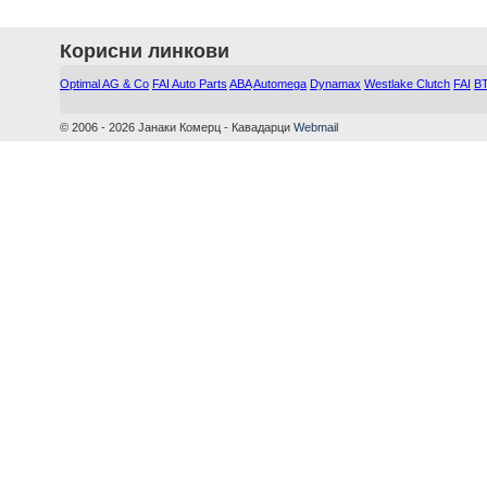
Корисни линкови
Optimal AG & Co
FAI Auto Parts
ABA
Automega
Dynamax
Westlake Clutch
FAI
B
© 2006 - 2026 Јанаки Комерц - Кавадарци
Webmail