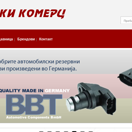
давница
Брендови
Контакт