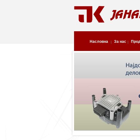
Насловна
За нас
Про