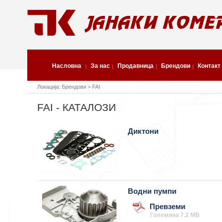
Насловна
За нас
Продавница
Брендови
Контакт
Локација: Брендови > FAI
FAI - КАТАЛОЗИ
Диктони
Водни пумпи
Превземи
Големина 7.2 MB