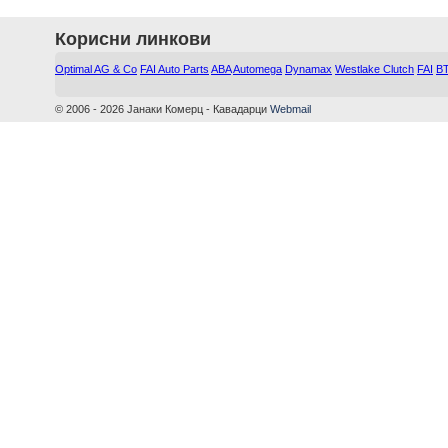
Корисни линкови
Optimal AG & Co
FAI Auto Parts
ABA
Automega
Dynamax
Westlake Clutch
FAI
B
© 2006 - 2026 Јанаки Комерц - Кавадарци
Webmail